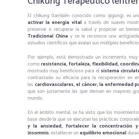
Chikung Terapéutico (entre
El chikung (también conocido como qigong), es un
activar la energía vital
a través de suaves movimi
preservar o recuperar la salud y propiciar un biene
Tradicional China
y se le reconoce una antigüeda
estudios científicos que avalan sus múltiples beneficios
Por ejemplo, está demostrado un incremento muy r
como
resistencia, fortaleza, flexibilidad, coordin
mostrado muy beneficioso para el
sistema circulato
contrastado su eficacia para la recuperación en 
las
cardiovasculares, el cáncer, la enfermedad p
que son justamente las que derivan en mayores gr
mundo.
En el ámbito mental, se ha visto que los movimiento
base desde la que se ejecutan las prácticas corporal
y la ansiedad, fortalecer la concentración 
insomnio
, establecer un
equilibrio emocional
durade