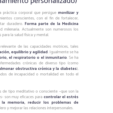
namiento personalizado)
a práctica corporal que persigue
movilizar y
entos conscientes, con el fin de fortalecer,
star duradero.
Forma parte de la Medicina
d milenaria. Actualmente son numerosos los
 para la salud física y mental.
elevante de las capacidades motrices, tales
ación, equilibrio y agilidad
. Igualmente se ha
rio, el respiratorio o el inmunitario
. Se ha
enfermedades crónicas de diverso tipo (como
ulmonar obstructiva crónica y la diabetes
),
ados de incapacidad o mortalidad en todo el
s de tipo meditativo o consciente –que son la
es- son muy eficaces para
controlar el estrés
y la memoria, reducir los problemas de
ro y mejorar las relaciones interpersonales.