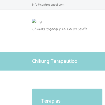
info@centrosensei.com
Chikung (qigong) y Tai Chi en Sevilla
Chikung Terapéutico
Terapias