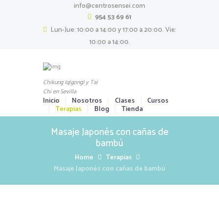
info@centrosensei.com
954 53 69 61
Lun-Jue: 10:00 a 14:00 y 17:00 a 20:00. Vie:
10:00 a 14:00.
Chikung (qigong) y Tai
Chi en Sevilla
Inicio
Nosotros
Clases
Cursos
Terapias
Blog
Tienda
Masaje Japonés con cañas de
bambú
Home
Terapias
Masaje Japonés con cañas de bambú