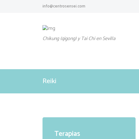
info@centrosensei.com
Chikung (qigong) y Tai Chi en Sevilla
Reiki
Terapias