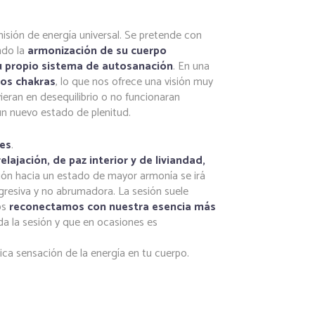
misión de energía universal. Se pretende con
ndo la
armonización de su cuerpo
u propio sistema de autosanación
. En una
los chakras
, lo que nos ofrece una visión muy
ieran en desequilibrio o no funcionaran
n nuevo estado de plenitud.
nes
.
elajación, de paz interior y de liviandad,
ión hacia un estado de mayor armonía se irá
resiva y no abrumadora. La sesión suele
os
reconectamos con nuestra esencia más
a la sesión y que en ocasiones es
ca sensación de la energía en tu cuerpo.