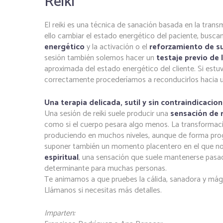
Reiki
El reiki es una técnica de sanación basada en la trans
ello cambiar el estado energético del paciente, busca
energético
y la activación o el
reforzamiento de s
sesión también solemos hacer un
testaje previo de 
aproximada del estado energético del cliente. Si estuv
correctamente procederíamos a reconducirlos hacia u
Una terapia delicada, sutil y sin contraindicacio
Una sesión de reiki suele producir una
sensación de r
como si el cuerpo pesara algo menos. La transformac
produciendo en muchos niveles, aunque de forma prog
suponer también un momento placentero en el que n
espiritual
, una sensación que suele mantenerse pasad
determinante para muchas personas.
Te animamos a que pruebes la cálida, sanadora y mági
Llámanos si necesitas más detalles.
Imparten: