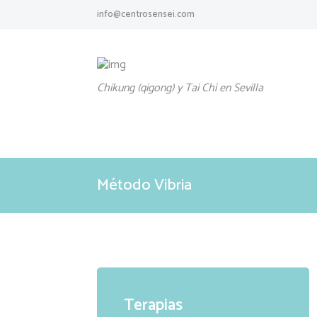
info@centrosensei.com
Chikung (qigong) y Tai Chi en Sevilla
Método Vibria
Terapias