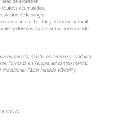
líneas de expresión.
de líquidos acumulados.
rculación de la sangre.
enerando un efecto lifting de forma natural).
turales y diversos tratamientos potenciando
pia humanista, máster en cerebro y conducta,
ional. Formada en Terapia del campo mental.
, Practitioner Fácial Método Vibria® y
MOCIONAL