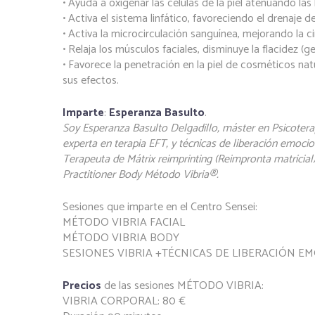
• Ayuda a oxigenar las células de la piel atenuando las 
• Activa el sistema linfático, favoreciendo el drenaje 
• Activa la microcirculación sanguínea, mejorando la ci
• Relaja los músculos faciales, disminuye la flacidez (g
• Favorece la penetración en la piel de cosméticos na
sus efectos.
Imparte
:
Esperanza Basulto
.
Soy Esperanza Basulto Delgadillo, máster en Psicotera
experta en terapia EFT, y técnicas de liberación emoc
Terapeuta de Mátrix reimprinting (Reimpronta matricial)
Practitioner Body Método Vibria®.
Sesiones que imparte en el Centro Sensei:
MÉTODO VIBRIA FACIAL
MÉTODO VIBRIA BODY
SESIONES VIBRIA +TÉCNICAS DE LIBERACIÓN E
Precios
de las sesiones MÉTODO VIBRIA:
VIBRIA CORPORAL: 80 €