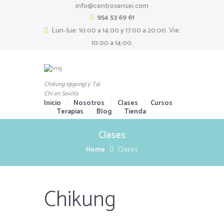
info@centrosensei.com
954 53 69 61
Lun-Jue: 10:00 a 14:00 y 17:00 a 20:00. Vie:
10:00 a 14:00.
Chikung (qigong) y Tai
Chi en Sevilla
Inicio
Nosotros
Clases
Cursos
Terapias
Blog
Tienda
Clases
Home
Clases
Chikung